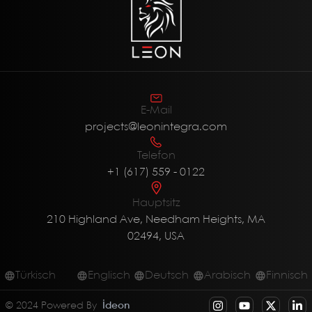
E-Mail
projects@leonintegra.com
Telefon
+1 (617) 559 - 0122
Hauptsitz
210 Highland Ave, Needham Heights, MA
02494, USA
Türkisch
Englisch
Deutsch
Arabisch
Finnisch
© 2024 Powered By
İdeon